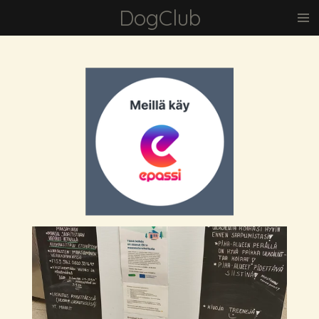
DogClub
Siirry
pääsisältöön